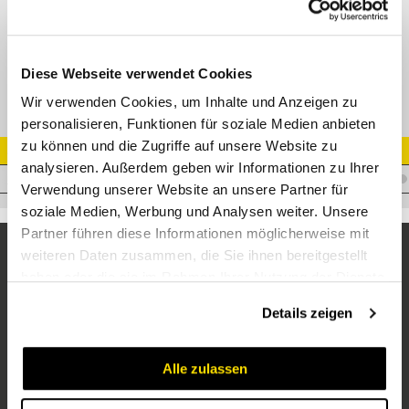
Muffe EM18L Schott, kurze HF Version Stecker unter Druck kuppelbar
Diese Webseite verwendet Cookies
Wir verwenden Cookies, um Inhalte und Anzeigen zu
personalisieren, Funktionen für soziale Medien anbieten
zu können und die Zugriffe auf unsere Website zu
Artikel Nr.
analysieren. Außerdem geben wir Informationen zu Ihrer
C.3CKHF087/2615F
Verwendung unserer Website an unsere Partner für
soziale Medien, Werbung und Analysen weiter. Unsere
Partner führen diese Informationen möglicherweise mit
weiteren Daten zusammen, die Sie ihnen bereitgestellt
haben oder die sie im Rahmen Ihrer Nutzung der Dienste
gesammelt haben.
Details zeigen
Alle zulassen
Unternehmen