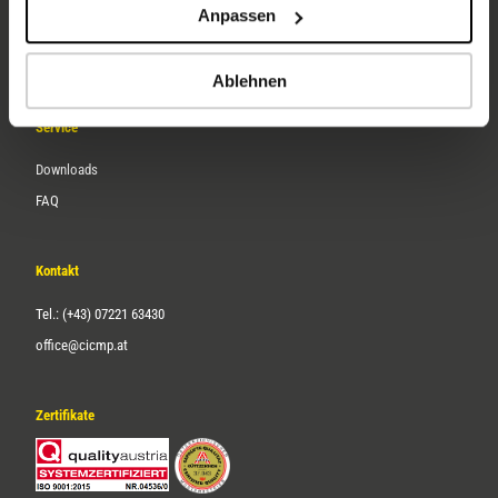
Anpassen
Über uns
Karriere
Ablehnen
Service
Downloads
FAQ
Kontakt
Tel.: (+43) 07221 63430
office@cicmp.at
Zertifikate