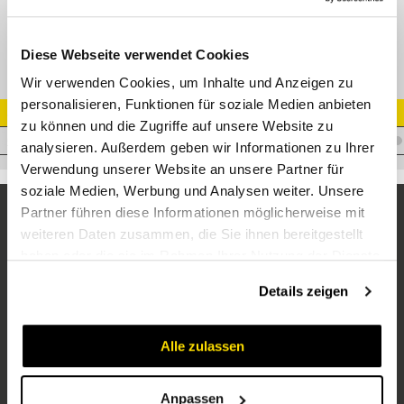
Block S08-1, 4 x IG 1/2" NW13 Partie Fix Nordhydraulik
Diese Webseite verwendet Cookies
Wir verwenden Cookies, um Inhalte und Anzeigen zu
personalisieren, Funktionen für soziale Medien anbieten
Artikel Nr.
zu können und die Zugriffe auf unsere Website zu
C.2PS08/4444XF
analysieren. Außerdem geben wir Informationen zu Ihrer
Verwendung unserer Website an unsere Partner für
soziale Medien, Werbung und Analysen weiter. Unsere
Partner führen diese Informationen möglicherweise mit
weiteren Daten zusammen, die Sie ihnen bereitgestellt
haben oder die sie im Rahmen Ihrer Nutzung der Dienste
gesammelt haben.
Details zeigen
Alle zulassen
Unternehmen
Über uns
Anpassen