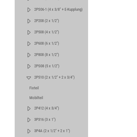
2PS06-1 (4 x 3/8" + E-Kupplung)
2P208 (2 x 1/2")
2P508 (4 x 1/2")
2P608 (6 x 1/2")
2P808 (8 x 1/2")
2PS08 (5 x 1/2")
2P510 (2 x 1/2" + 2 x 3/4")
Fixteil
Mobilteil
2P412 (4 x 3/4")
3P316 (3 x 1")
3P4A (2 x 1/2" + 2 x 1")