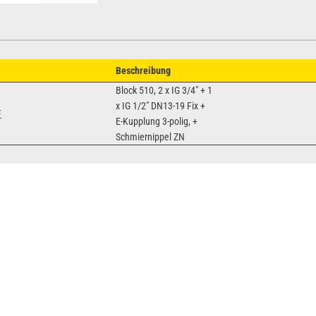
Beschreibung
Block 510, 2 x IG 3/4" + 1
x IG 1/2" DN13-19 Fix +
F
E-Kupplung 3-polig, +
Schmiernippel ZN