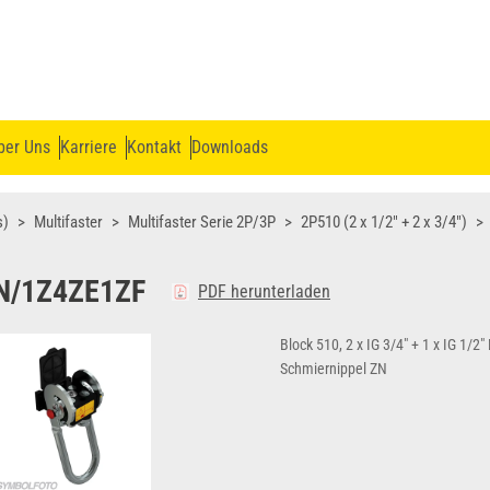
ber Uns
Karriere
Kontakt
Downloads
s)
Multifaster
Multifaster Serie 2P/3P
2P510 (2 x 1/2" + 2 x 3/4")
N/1Z4ZE1ZF
PDF herunterladen
Block 510, 2 x IG 3/4" + 1 x IG 1/2
Schmiernippel ZN