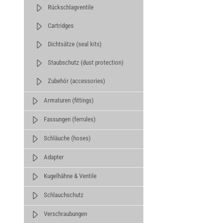
Rückschlagventile
Cartridges
Dichtsätze (seal kits)
Staubschutz (dust protection)
Zubehör (accessories)
Armaturen (fittings)
Fassungen (ferrules)
Schläuche (hoses)
Adapter
Kugelhähne & Ventile
Schlauchschutz
Verschraubungen