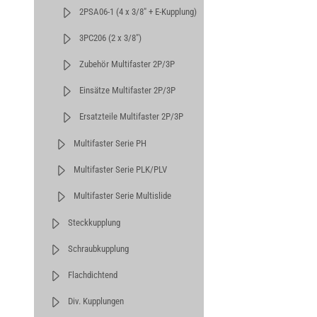
2PSA06-1 (4 x 3/8" + E-Kupplung)
3PC206 (2 x 3/8")
Zubehör Multifaster 2P/3P
Einsätze Multifaster 2P/3P
Ersatzteile Multifaster 2P/3P
Multifaster Serie PH
Multifaster Serie PLK/PLV
Multifaster Serie Multislide
Steckkupplung
Schraubkupplung
Flachdichtend
Div. Kupplungen