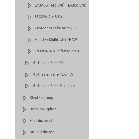
2PSA06-1 (4 x 3/8" + E-Kupplung)
3PC206 (2 x 3/8")
Zubehör Multifaster 2P/3P
Einsätze Multifaster 2P/3P
Ersatzteile Multifaster 2P/3P
Multifaster Serie PH
Multifaster Serie PLK/PLV
Multifaster Serie Multislide
Steckkupplung
Schraubkupplung
Flachdichtend
Div. Kupplungen