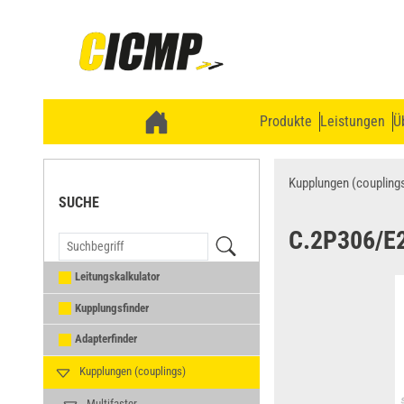
Produkte
Leistungen
Ü
Kupplungen (coupling
SUCHE
C.2P306/E
Leitungskalkulator
Kupplungsfinder
Adapterfinder
Kupplungen (couplings)
Multifaster