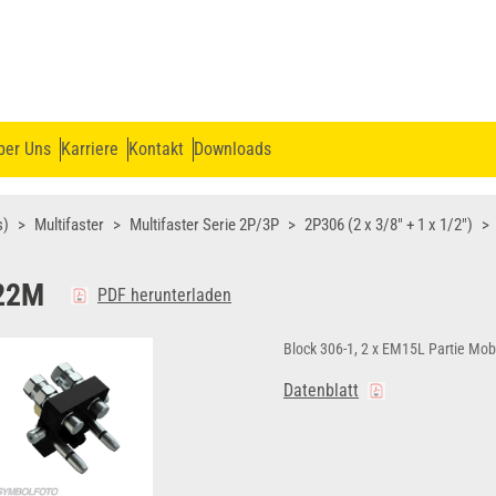
ber Uns
Karriere
Kontakt
Downloads
s)
Multifaster
Multifaster Serie 2P/3P
2P306 (2 x 3/8" + 1 x 1/2")
22M
PDF herunterladen
Block 306-1, 2 x EM15L Partie Mobi
Datenblatt