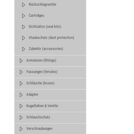
Rückschlagventile
Cartridges
Dichtsätze (seal kits)
Staubschutz (dust protection)
Zubehör (accessories)
Armaturen (fittings)
Fassungen (ferrules)
Schläuche (hoses)
Adapter
Kugelhähne & Ventile
Schlauchschutz
Verschraubungen