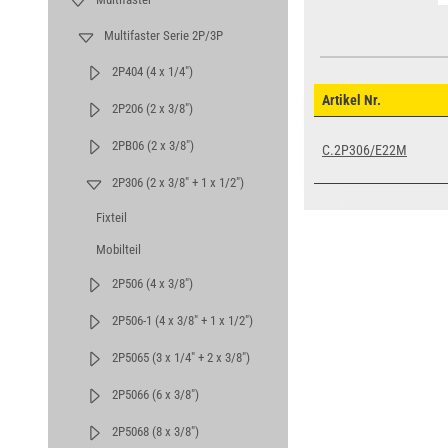
Multifaster Serie 2P/3P
2P404 (4 x 1/4")
Artikel Nr.
2P206 (2 x 3/8")
2PB06 (2 x 3/8")
C.2P306/E22M
2P306 (2 x 3/8" + 1 x 1/2")
Fixteil
Mobilteil
2P506 (4 x 3/8")
2P506-1 (4 x 3/8" + 1 x 1/2")
2P5065 (3 x 1/4" + 2 x 3/8")
2P5066 (6 x 3/8")
2P5068 (8 x 3/8")