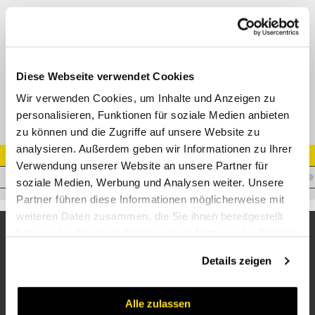
L-Verbinder BSP AG 60° (ISO 228-PF) - BSP IG 60°
(ISO 228-PF) - BSP AG 60° (ISO 228-PF)
Adapter AGR - AGR - DKR
Datenblatt
Diese Webseite verwendet Cookies
Wir verwenden Cookies, um Inhalte und Anzeigen zu
personalisieren, Funktionen für soziale Medien anbieten
zu können und die Zugriffe auf unsere Website zu
analysieren. Außerdem geben wir Informationen zu Ihrer
Artikel Nr.
Verwendung unserer Website an unsere Partner für
A.WM20WM20WF20
soziale Medien, Werbung und Analysen weiter. Unsere
Partner führen diese Informationen möglicherweise mit
weiteren Daten zusammen, die Sie ihnen bereitgestellt
haben oder die sie im Rahmen Ihrer Nutzung der Dienste
gesammelt haben.
Details zeigen
Alle zulassen