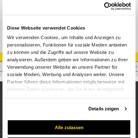
Gerader Verbinder BSP AG - NPT AG
Adapter AGR - AGN
Diese Webseite verwendet Cookies
Wir verwenden Cookies, um Inhalte und Anzeigen zu
personalisieren, Funktionen für soziale Medien anbieten
zu können und die Zugriffe auf unsere Website zu
Artikel Nr.
analysieren. Außerdem geben wir Informationen zu Ihrer
A.WM16BM06VA
Verwendung unserer Website an unsere Partner für
soziale Medien, Werbung und Analysen weiter. Unsere
Partner führen diese Informationen möglicherweise mit
weiteren Daten zusammen, die Sie ihnen bereitgestellt
haben oder die sie im Rahmen Ihrer Nutzung der Dienste
gesammelt haben.
Details zeigen
Alle zulassen