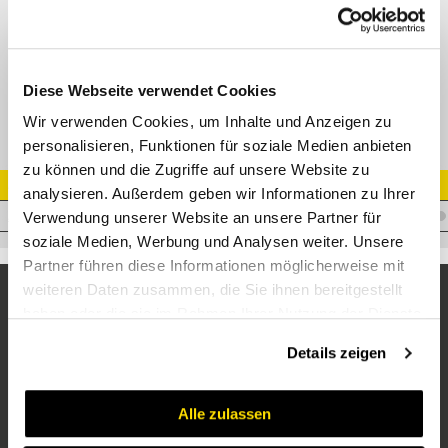
Gerader Verbinder BSP AG 60° (ISO 228-PF)
Adapter AGR - AGR
Diese Webseite verwendet Cookies
Wir verwenden Cookies, um Inhalte und Anzeigen zu
personalisieren, Funktionen für soziale Medien anbieten
zu können und die Zugriffe auf unsere Website zu
Artikel Nr.
analysieren. Außerdem geben wir Informationen zu Ihrer
A.WM12WM10VA
Verwendung unserer Website an unsere Partner für
soziale Medien, Werbung und Analysen weiter. Unsere
Partner führen diese Informationen möglicherweise mit
weiteren Daten zusammen, die Sie ihnen bereitgestellt
haben oder die sie im Rahmen Ihrer Nutzung der Dienste
gesammelt haben.
Details zeigen
Alle zulassen