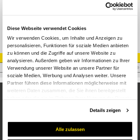
Gerader Verbinder BSP 60° AG - IG
Adapter AGR - DKR
Diese Webseite verwendet Cookies
Wir verwenden Cookies, um Inhalte und Anzeigen zu
personalisieren, Funktionen für soziale Medien anbieten
zu können und die Zugriffe auf unsere Website zu
Artikel Nr.
analysieren. Außerdem geben wir Informationen zu Ihrer
A.WM12WF12VA
Verwendung unserer Website an unsere Partner für
soziale Medien, Werbung und Analysen weiter. Unsere
Partner führen diese Informationen möglicherweise mit
weiteren Daten zusammen, die Sie ihnen bereitgestellt
haben oder die sie im Rahmen Ihrer Nutzung der Dienste
gesammelt haben.
Details zeigen
Alle zulassen