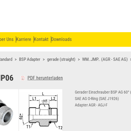
ber Uns
Karriere
Kontakt
Downloads
tandard
BSP Adapter
gerade (straight)
WM..JMP.. (AGR - SAE AG)
P06
PDF herunterladen
Gerader Einschrauber BSP AG 60° (
SAE AG O-Ring (SAE J1926)
Adapter AGR - AGJ-F