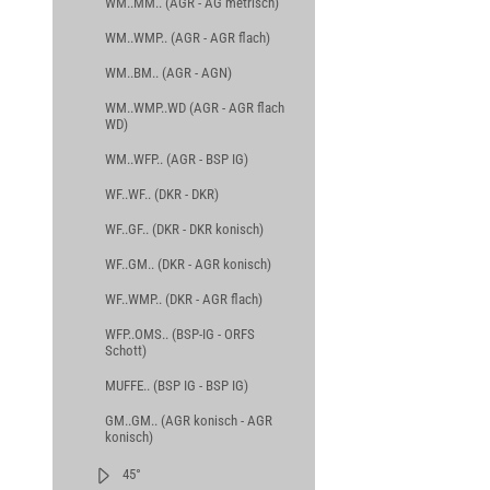
WM..MM.. (AGR - AG metrisch)
WM..WMP.. (AGR - AGR flach)
WM..BM.. (AGR - AGN)
WM..WMP..WD (AGR - AGR flach
WD)
WM..WFP.. (AGR - BSP IG)
WF..WF.. (DKR - DKR)
WF..GF.. (DKR - DKR konisch)
WF..GM.. (DKR - AGR konisch)
WF..WMP.. (DKR - AGR flach)
WFP..OMS.. (BSP-IG - ORFS
Schott)
MUFFE.. (BSP IG - BSP IG)
GM..GM.. (AGR konisch - AGR
konisch)
45°