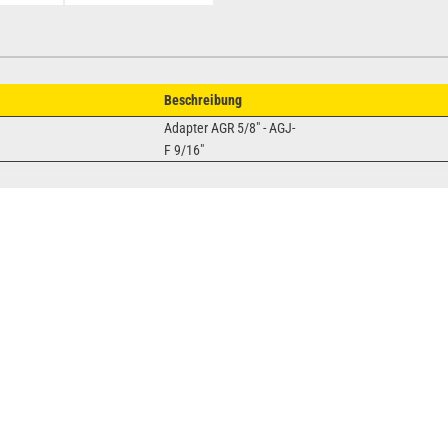
Beschreibung
Adapter AGR 5/8" - AGJ-
F 9/16"