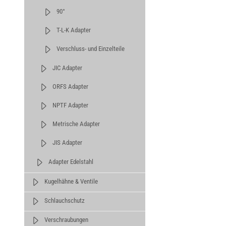
90°
T-L-K Adapter
Verschluss- und Einzelteile
JIC Adapter
ORFS Adapter
NPTF Adapter
Metrische Adapter
JIS Adapter
Adapter Edelstahl
Kugelhähne & Ventile
Schlauchschutz
Verschraubungen