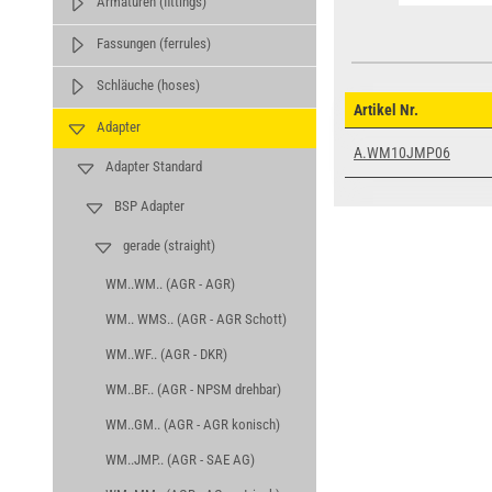
Armaturen (fittings)
Fassungen (ferrules)
Schläuche (hoses)
Artikel Nr.
Adapter
A.WM10JMP06
Adapter Standard
BSP Adapter
gerade (straight)
WM..WM.. (AGR - AGR)
WM.. WMS.. (AGR - AGR Schott)
WM..WF.. (AGR - DKR)
WM..BF.. (AGR - NPSM drehbar)
WM..GM.. (AGR - AGR konisch)
WM..JMP.. (AGR - SAE AG)