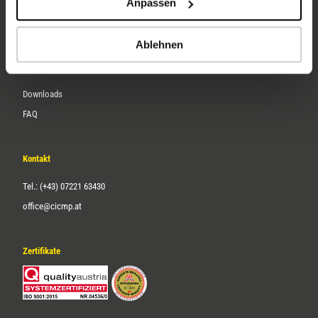
Anpassen
Über uns
Karriere
Ablehnen
Service
Downloads
FAQ
Kontakt
Tel.: (+43) 07221 63430
office@cicmp.at
Zertifikate