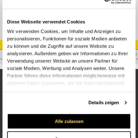
90° Verbinder BSP AG 60° und Schottgewinde(ISO 228-PF)
Diese Webseite verwendet Cookies
Wir verwenden Cookies, um Inhalte und Anzeigen zu
personalisieren, Funktionen für soziale Medien anbieten
Artikel Nr.
zu können und die Zugriffe auf unsere Website zu
analysieren. Außerdem geben wir Informationen zu Ihrer
A.WM08WMS0890
Verwendung unserer Website an unsere Partner für
soziale Medien, Werbung und Analysen weiter. Unsere
Partner führen diese Informationen möglicherweise mit
weiteren Daten zusammen, die Sie ihnen bereitgestellt
haben oder die sie im Rahmen Ihrer Nutzung der Dienste
gesammelt haben.
Details zeigen
Alle zulassen
Unternehmen