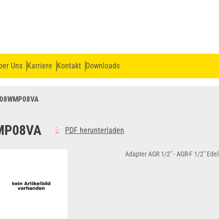
ber Uns
Karriere
Kontakt
Downloads
08WMP08VA
MP08VA
PDF herunterladen
Adapter AGR 1/2" - AGR-F 1/2" Edel