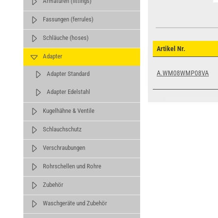
Armaturen (fittings)
Fassungen (ferrules)
Schläuche (hoses)
Artikel Nr.
Adapter
A.WM08WMP08VA
Adapter Standard
Adapter Edelstahl
Kugelhähne & Ventile
Schlauchschutz
Verschraubungen
Rohrschellen und Rohre
Zubehör
Waschgeräte und Zubehör