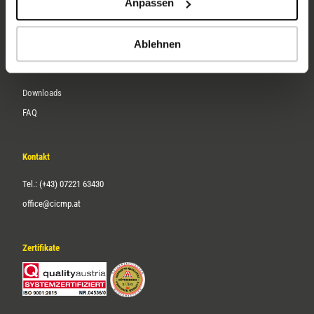
Anpassen
Über uns
Karriere
Ablehnen
Service
Downloads
FAQ
Kontakt
Tel.: (+43) 07221 63430
office@cicmp.at
Zertifikate