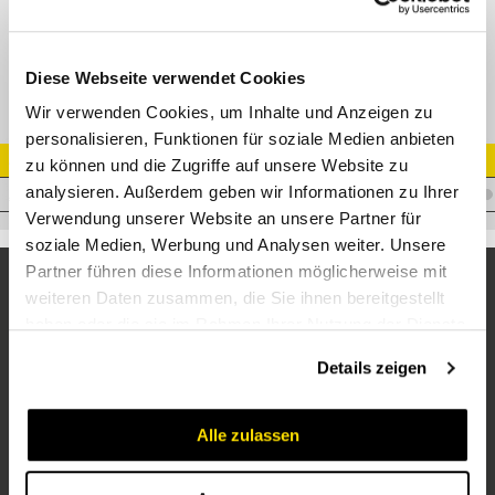
Adapter AGR 1/2" - AGR 1/2" 90° Edelstahl
Diese Webseite verwendet Cookies
Wir verwenden Cookies, um Inhalte und Anzeigen zu
personalisieren, Funktionen für soziale Medien anbieten
Artikel Nr.
zu können und die Zugriffe auf unsere Website zu
analysieren. Außerdem geben wir Informationen zu Ihrer
A.WM08WM0890VA
Verwendung unserer Website an unsere Partner für
soziale Medien, Werbung und Analysen weiter. Unsere
Partner führen diese Informationen möglicherweise mit
weiteren Daten zusammen, die Sie ihnen bereitgestellt
haben oder die sie im Rahmen Ihrer Nutzung der Dienste
gesammelt haben.
Details zeigen
Alle zulassen
Unternehmen