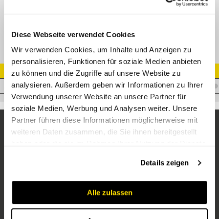
BSP - Gewindeverlängerung
Diese Webseite verwendet Cookies
Wir verwenden Cookies, um Inhalte und Anzeigen zu
personalisieren, Funktionen für soziale Medien anbieten
Artikel Nr.
zu können und die Zugriffe auf unsere Website zu
analysieren. Außerdem geben wir Informationen zu Ihrer
A.WM08WFP08LG26
Verwendung unserer Website an unsere Partner für
soziale Medien, Werbung und Analysen weiter. Unsere
Partner führen diese Informationen möglicherweise mit
weiteren Daten zusammen, die Sie ihnen bereitgestellt
haben oder die sie im Rahmen Ihrer Nutzung der Dienste
gesammelt haben.
Details zeigen
Alle zulassen
Unternehmen