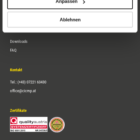
Anpassen
Über uns
Karriere
Ablehnen
Service
Downloads
FAQ
Kontakt
Tel.: (+43) 07221 63430
office@cicmp.at
Zertifikate