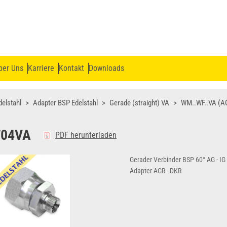
ber Uns
Karriere
Kontakt
Downloads
delstahl
Adapter BSP Edelstahl
Gerade (straight) VA
WM..WF..VA (A
04VA
PDF herunterladen
Gerader Verbinder BSP 60° AG - IG
Adapter AGR - DKR