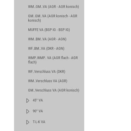
WM..GM..VA (AGR - AGR konisch)
GM..GM..VA (AGR konisch - AGR
konisch)
MUFFE VA (BSP IG - BSP IG)
WM..BM..VA (AGR - AGN)
WF..BM..VA (DKR - AGN)
WMP..WMP.. VA (AGR flach - AGR
flach)
WF..Verschluss VA (DKR)
WM..Verschluss VA (AGR)
GM..Verschluss VA (AGR konisch)
45° VA
90° VA
T-L-K VA