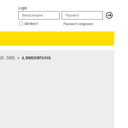
Login
Merken?
Passwort vergessen
GR - DKR)
A.WM08WF04VA