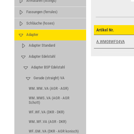
Armaturen (fittings)
Fassungen (ferrules)
Schläuche (hoses)
Artikel Nr.
Adapter
A.WM08WF04VA
Adapter Standard
Adapter Edelstahl
Adapter BSP Edelstahl
Gerade (straight) VA
WM..WM..VA (AGR - AGR)
WM..WMS..VA (AGR - AGR
Schott)
WF..WF..VA (DKR - DKR)
WM..WF..VA (AGR - DKR)
WF..GM..VA (DKR - AGR konisch)