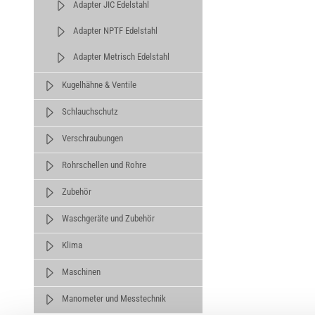
Adapter JIC Edelstahl
Adapter NPTF Edelstahl
Adapter Metrisch Edelstahl
Kugelhähne & Ventile
Schlauchschutz
Verschraubungen
Rohrschellen und Rohre
Zubehör
Waschgeräte und Zubehör
Klima
Maschinen
Manometer und Messtechnik