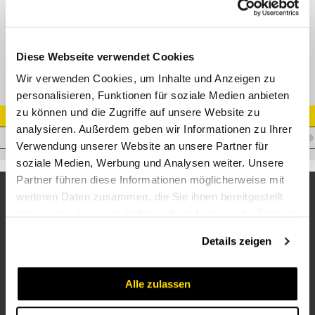
90° Einschrauber BSP AG 60° - Metrisch AG (ISO6149)
Adapter AGR - MM 90°
Diese Webseite verwendet Cookies
Wir verwenden Cookies, um Inhalte und Anzeigen zu
personalisieren, Funktionen für soziale Medien anbieten
zu können und die Zugriffe auf unsere Website zu
Artikel Nr.
analysieren. Außerdem geben wir Informationen zu Ihrer
A.WM06MME14X1,590
Verwendung unserer Website an unsere Partner für
soziale Medien, Werbung und Analysen weiter. Unsere
Partner führen diese Informationen möglicherweise mit
weiteren Daten zusammen, die Sie ihnen bereitgestellt
haben oder die sie im Rahmen Ihrer Nutzung der Dienste
gesammelt haben.
Details zeigen
Alle zulassen
Unternehmen