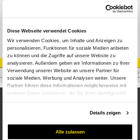
Gerader Verbinder BSP AG - NPTF AG
Adapter AGR - AGN
Datenblatt
Diese Webseite verwendet Cookies
Wir verwenden Cookies, um Inhalte und Anzeigen zu
personalisieren, Funktionen für soziale Medien anbieten
zu können und die Zugriffe auf unsere Website zu
analysieren. Außerdem geben wir Informationen zu Ihrer
Artikel Nr.
Verwendung unserer Website an unsere Partner für
A.WM04BM06
soziale Medien, Werbung und Analysen weiter. Unsere
Partner führen diese Informationen möglicherweise mit
weiteren Daten zusammen, die Sie ihnen bereitgestellt
haben oder die sie im Rahmen Ihrer Nutzung der Dienste
gesammelt haben.
Details zeigen
Alle zulassen