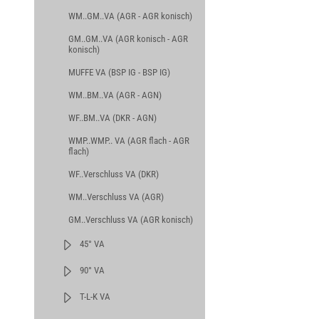
WM..GM..VA (AGR - AGR konisch)
GM..GM..VA (AGR konisch - AGR
konisch)
MUFFE VA (BSP IG - BSP IG)
WM..BM..VA (AGR - AGN)
WF..BM..VA (DKR - AGN)
WMP..WMP.. VA (AGR flach - AGR
flach)
WF..Verschluss VA (DKR)
WM..Verschluss VA (AGR)
GM..Verschluss VA (AGR konisch)
45° VA
90° VA
T-L-K VA