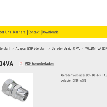
ber Uns
Karriere
Kontakt
Downloads
delstahl
Adapter BSP Edelstahl
Gerade (straight) VA
WF..BM..VA (DK
04VA
PDF herunterladen
Gerader Verbinder BSP IG - NPT A
Adapter DKR - AGN