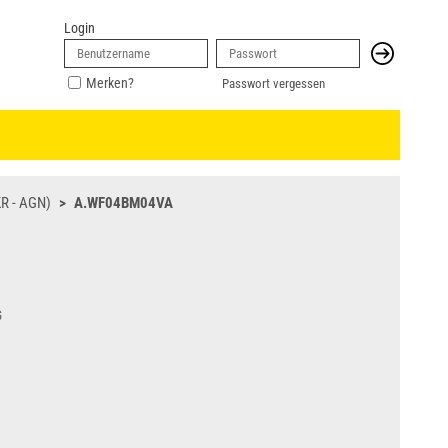
Login
Merken?
Passwort vergessen
R - AGN)
A.WF04BM04VA
G