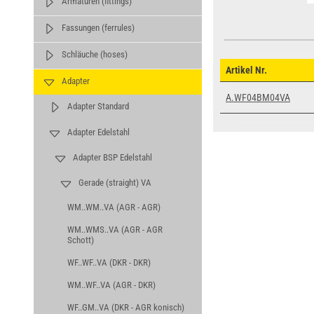
Armaturen (fittings)
Fassungen (ferrules)
Schläuche (hoses)
Artikel Nr.
Adapter
A.WF04BM04VA
Adapter Standard
Adapter Edelstahl
Adapter BSP Edelstahl
Gerade (straight) VA
WM..WM..VA (AGR - AGR)
WM..WMS..VA (AGR - AGR
Schott)
WF..WF..VA (DKR - DKR)
WM..WF..VA (AGR - DKR)
WF..GM..VA (DKR - AGR konisch)