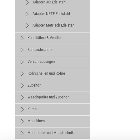
Adapter JIC Edelstahl
Adapter NPTF Edelstahl
Adapter Metrisch Edelstahl
Kugelhähne & Ventile
Schlauchschutz
Verschraubungen
Rohrschellen und Rohre
Zubehör
Waschgeräte und Zubehör
Klima
Maschinen
Manometer und Messtechnik