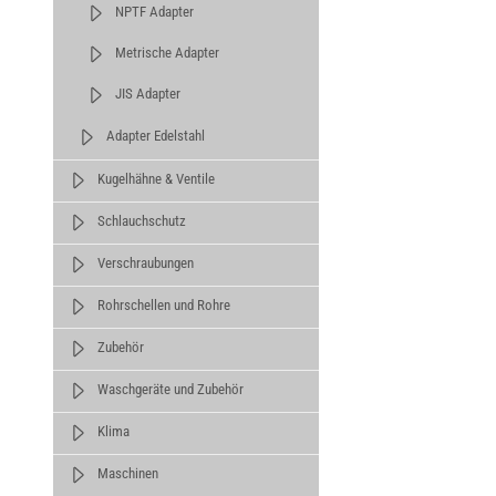
NPTF Adapter
Metrische Adapter
JIS Adapter
Adapter Edelstahl
Kugelhähne & Ventile
Schlauchschutz
Verschraubungen
Rohrschellen und Rohre
Zubehör
Waschgeräte und Zubehör
Klima
Maschinen