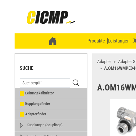
Produkte
Leistungen
Ü
Adapter
Adapter S
SUCHE
A.OM16WMPE04
A.OM16W
Leitungskalkulator
Kupplungsfinder
Adapterfinder
Kupplungen (couplings)