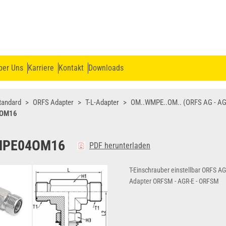
ber Uns
Karriere
Kontakt
Downloads
tandard
ORFS Adapter
T-L-Adapter
OM..WMPE..OM.. (ORFS AG - AG
OM16
MPE04OM16
PDF herunterladen
T-Einschrauber einstellbar ORFS A
Adapter ORFSM - AGR-E - ORFSM