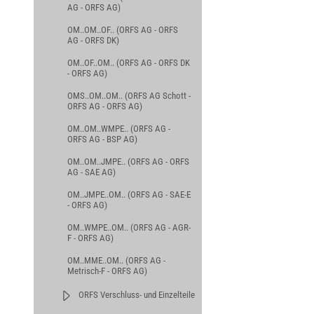
AG - ORFS AG)
OM..OM..OF.. (ORFS AG - ORFS
AG - ORFS DK)
OM..OF..OM.. (ORFS AG - ORFS DK
- ORFS AG)
OMS..OM..OM.. (ORFS AG Schott -
ORFS AG - ORFS AG)
OM..OM..WMPE.. (ORFS AG -
ORFS AG - BSP AG)
OM..OM..JMPE.. (ORFS AG - ORFS
AG - SAE AG)
OM..JMPE..OM.. (ORFS AG - SAE-E
- ORFS AG)
OM..WMPE..OM.. (ORFS AG - AGR-
F - ORFS AG)
OM..MME..OM.. (ORFS AG -
Metrisch-F - ORFS AG)
ORFS Verschluss- und Einzelteile