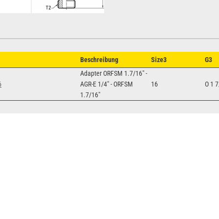
Beschreibung
Size3
G3
Adapter ORFSM 1.7/16" -
6
AGR-E 1/4" - ORFSM
16
O 1 7
1.7/16"