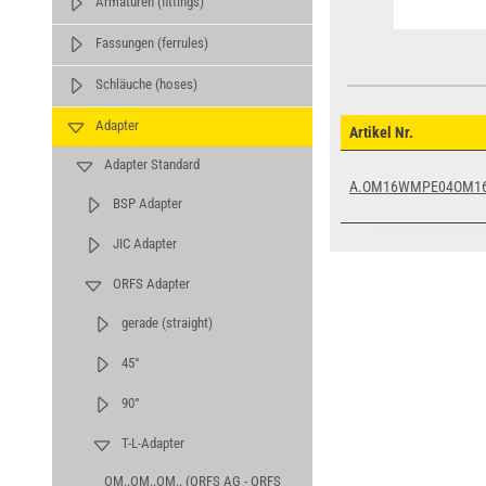
Armaturen (fittings)
Fassungen (ferrules)
Schläuche (hoses)
Adapter
Artikel Nr.
Adapter Standard
A.OM16WMPE04OM1
BSP Adapter
JIC Adapter
ORFS Adapter
gerade (straight)
45°
90°
T-L-Adapter
OM..OM..OM.. (ORFS AG - ORFS