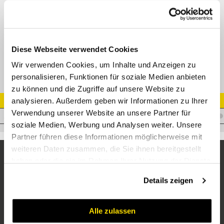
90° Verbinder ORFS AG
Adapter ORFSM - ORFSM 90°
Datenblatt
Diese Webseite verwendet Cookies
Wir verwenden Cookies, um Inhalte und Anzeigen zu
personalisieren, Funktionen für soziale Medien anbieten
zu können und die Zugriffe auf unsere Website zu
analysieren. Außerdem geben wir Informationen zu Ihrer
Artikel Nr.
Verwendung unserer Website an unsere Partner für
A.OM16OM1690
soziale Medien, Werbung und Analysen weiter. Unsere
Partner führen diese Informationen möglicherweise mit
weiteren Daten zusammen, die Sie ihnen bereitgestellt
haben oder die sie im Rahmen Ihrer Nutzung der Dienste
gesammelt haben.
Details zeigen
Alle zulassen