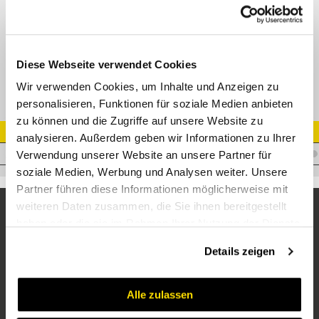
T-Einschrauber einstellbar ORFS AG - AGR AG - ORFS AG
Adapter ORFSM - AGR-E - ORFSM
Diese Webseite verwendet Cookies
Wir verwenden Cookies, um Inhalte und Anzeigen zu
personalisieren, Funktionen für soziale Medien anbieten
zu können und die Zugriffe auf unsere Website zu
Artikel Nr.
analysieren. Außerdem geben wir Informationen zu Ihrer
A.OM10WMPE06OM10
Verwendung unserer Website an unsere Partner für
soziale Medien, Werbung und Analysen weiter. Unsere
Partner führen diese Informationen möglicherweise mit
weiteren Daten zusammen, die Sie ihnen bereitgestellt
haben oder die sie im Rahmen Ihrer Nutzung der Dienste
gesammelt haben.
Details zeigen
Alle zulassen