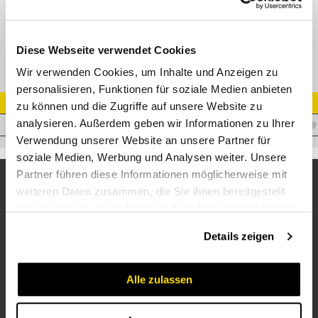
Adapter ORFSM 13/16" - AGR 1/2"
Diese Webseite verwendet Cookies
Wir verwenden Cookies, um Inhalte und Anzeigen zu
personalisieren, Funktionen für soziale Medien anbieten
Artikel Nr.
zu können und die Zugriffe auf unsere Website zu
analysieren. Außerdem geben wir Informationen zu Ihrer
A.OM08WM08
Verwendung unserer Website an unsere Partner für
soziale Medien, Werbung und Analysen weiter. Unsere
Partner führen diese Informationen möglicherweise mit
weiteren Daten zusammen, die Sie ihnen bereitgestellt
haben oder die sie im Rahmen Ihrer Nutzung der Dienste
gesammelt haben.
Details zeigen
Alle zulassen
Unternehmen