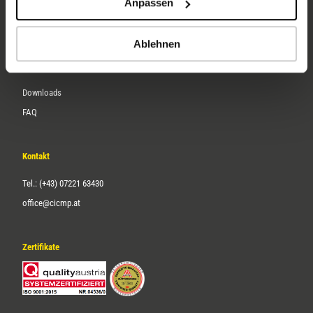
Anpassen
Über uns
Karriere
Ablehnen
Service
Downloads
FAQ
Kontakt
Tel.: (+43) 07221 63430
office@cicmp.at
Zertifikate