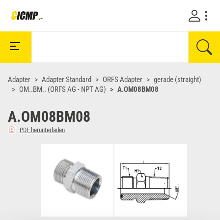
Adapter
Adapter Standard
ORFS Adapter
gerade (straight)
OM..BM.. (ORFS AG - NPT AG)
A.OM08BM08
A.OM08BM08
PDF herunterladen