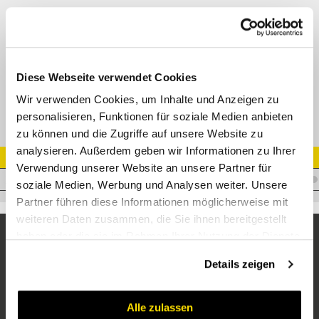
Gerader Verbinder ORFS (SAE J1453)
Verbinder NPTF 60° Konussitz (SAE J514)
Adapter ORFSM - AGN
Datenblatt
Diese Webseite verwendet Cookies
Wir verwenden Cookies, um Inhalte und Anzeigen zu
personalisieren, Funktionen für soziale Medien anbieten
zu können und die Zugriffe auf unsere Website zu
analysieren. Außerdem geben wir Informationen zu Ihrer
Artikel Nr.
Verwendung unserer Website an unsere Partner für
A.OM08BM08
soziale Medien, Werbung und Analysen weiter. Unsere
Partner führen diese Informationen möglicherweise mit
weiteren Daten zusammen, die Sie ihnen bereitgestellt
haben oder die sie im Rahmen Ihrer Nutzung der Dienste
gesammelt haben.
Details zeigen
Alle zulassen