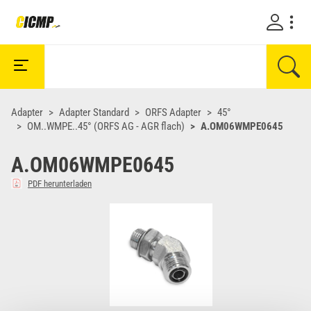
Adapter
Adapter Standard
ORFS Adapter
45°
OM..WMPE..45° (ORFS AG - AGR flach)
A.OM06WMPE0645
A.OM06WMPE0645
PDF herunterladen