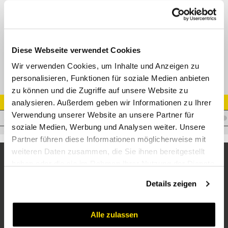
45° Einschrauber einstellbar ORFS AG BSP AG O-Ring
Adapter ORFSM - AGR-E 45°
Datenblatt
Diese Webseite verwendet Cookies
Wir verwenden Cookies, um Inhalte und Anzeigen zu
personalisieren, Funktionen für soziale Medien anbieten
zu können und die Zugriffe auf unsere Website zu
analysieren. Außerdem geben wir Informationen zu Ihrer
Artikel Nr.
Verwendung unserer Website an unsere Partner für
A.OM06WMPE0645
soziale Medien, Werbung und Analysen weiter. Unsere
Partner führen diese Informationen möglicherweise mit
weiteren Daten zusammen, die Sie ihnen bereitgestellt
haben oder die sie im Rahmen Ihrer Nutzung der Dienste
gesammelt haben.
Details zeigen
Alle zulassen