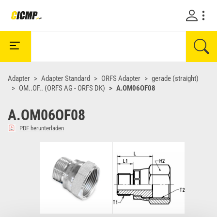
Adapter
Adapter Standard
ORFS Adapter
gerade (straight)
OM..OF.. (ORFS AG - ORFS DK)
A.OM06OF08
A.OM06OF08
PDF herunterladen