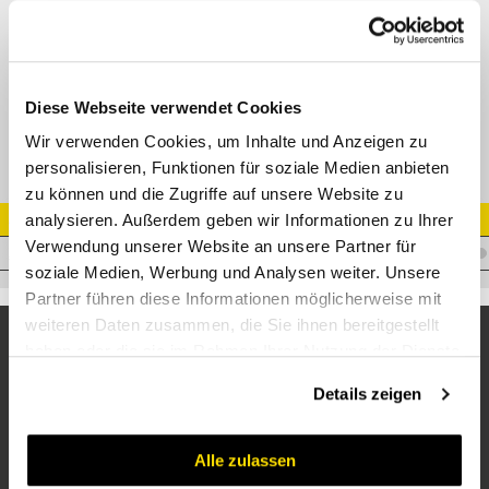
Verbinder ORFSF AG - ORFS IG
Adapter ORFSM-ORFSF
Datenblatt
Diese Webseite verwendet Cookies
Wir verwenden Cookies, um Inhalte und Anzeigen zu
personalisieren, Funktionen für soziale Medien anbieten
zu können und die Zugriffe auf unsere Website zu
analysieren. Außerdem geben wir Informationen zu Ihrer
Artikel Nr.
Verwendung unserer Website an unsere Partner für
A.OM06OF08
soziale Medien, Werbung und Analysen weiter. Unsere
Partner führen diese Informationen möglicherweise mit
weiteren Daten zusammen, die Sie ihnen bereitgestellt
haben oder die sie im Rahmen Ihrer Nutzung der Dienste
gesammelt haben.
Details zeigen
Alle zulassen