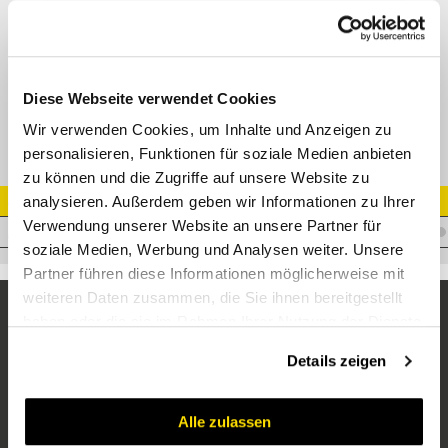
T-Muffe BSP IG - BSP IG - BSP IG (ISO 228-PF)
Adapter DKR - DKR - DKR
Datenblatt
Diese Webseite verwendet Cookies
Wir verwenden Cookies, um Inhalte und Anzeigen zu
personalisieren, Funktionen für soziale Medien anbieten
zu können und die Zugriffe auf unsere Website zu
analysieren. Außerdem geben wir Informationen zu Ihrer
Artikel Nr.
Verwendung unserer Website an unsere Partner für
A.MUFFE-T12
soziale Medien, Werbung und Analysen weiter. Unsere
Partner führen diese Informationen möglicherweise mit
weiteren Daten zusammen, die Sie ihnen bereitgestellt
haben oder die sie im Rahmen Ihrer Nutzung der Dienste
gesammelt haben.
Details zeigen
Alle zulassen