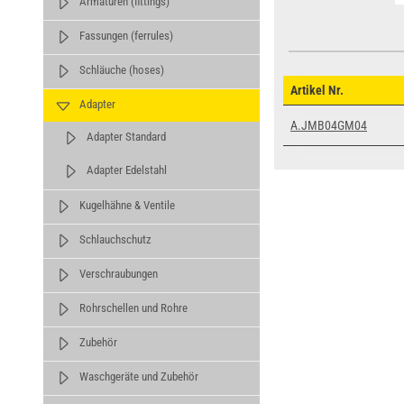
Armaturen (fittings)
Fassungen (ferrules)
Schläuche (hoses)
Artikel Nr.
Adapter
A.JMB04GM04
Adapter Standard
Adapter Edelstahl
Kugelhähne & Ventile
Schlauchschutz
Verschraubungen
Rohrschellen und Rohre
Zubehör
Waschgeräte und Zubehör