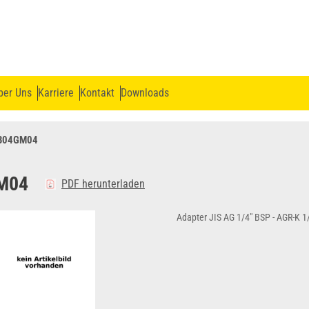
ber Uns
Karriere
Kontakt
Downloads
B04GM04
M04
PDF herunterladen
Adapter JIS AG 1/4" BSP - AGR-K 1