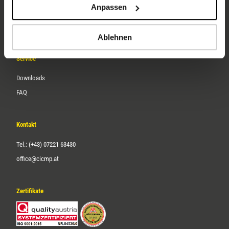
Anpassen
Über uns
Karriere
Ablehnen
Service
Downloads
FAQ
Kontakt
Tel.: (+43) 07221 63430
office@cicmp.at
Zertifikate