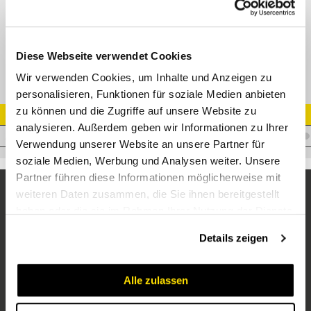
Adapter AGJ 1 7/8" - AGR-F 1" Edelstahl
Diese Webseite verwendet Cookies
Wir verwenden Cookies, um Inhalte und Anzeigen zu
personalisieren, Funktionen für soziale Medien anbieten
zu können und die Zugriffe auf unsere Website zu
Artikel Nr.
analysieren. Außerdem geben wir Informationen zu Ihrer
A.JM24WMP16VA
Verwendung unserer Website an unsere Partner für
soziale Medien, Werbung und Analysen weiter. Unsere
Partner führen diese Informationen möglicherweise mit
weiteren Daten zusammen, die Sie ihnen bereitgestellt
haben oder die sie im Rahmen Ihrer Nutzung der Dienste
gesammelt haben.
Details zeigen
Alle zulassen
Unternehmen