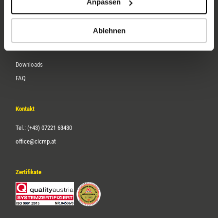
Anpassen
Über uns
Karriere
Ablehnen
Service
Downloads
FAQ
Kontakt
Tel.: (+43) 07221 63430
office@cicmp.at
Zertifikate