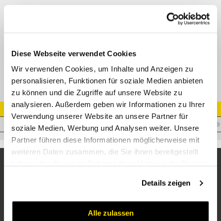
T-Einschrauber einstellbar JIC 74° AG (SAE J514)
JIC 74° AG (SAE J514) - BSP AG O-Ring (ISO 1179-3)
Adapter AGJ - AGR-E - AGJ
Datenblatt
Diese Webseite verwendet Cookies
Wir verwenden Cookies, um Inhalte und Anzeigen zu
personalisieren, Funktionen für soziale Medien anbieten
zu können und die Zugriffe auf unsere Website zu
analysieren. Außerdem geben wir Informationen zu Ihrer
Artikel Nr.
Verwendung unserer Website an unsere Partner für
A.JM16WMPE12JM16
soziale Medien, Werbung und Analysen weiter. Unsere
Partner führen diese Informationen möglicherweise mit
weiteren Daten zusammen, die Sie ihnen bereitgestellt
haben oder die sie im Rahmen Ihrer Nutzung der Dienste
gesammelt haben.
Details zeigen
Alle zulassen