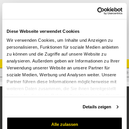
45° Einschrauber JIC 74° AG (SAE J514) -
BSPT AG konisch (ISO 7-PT)
Adapter AGJ- AGR-K 45°
Datenblatt
Diese Webseite verwendet Cookies
Wir verwenden Cookies, um Inhalte und Anzeigen zu
personalisieren, Funktionen für soziale Medien anbieten
zu können und die Zugriffe auf unsere Website zu
analysieren. Außerdem geben wir Informationen zu Ihrer
Artikel Nr.
Verwendung unserer Website an unsere Partner für
A.JM10GM0845
soziale Medien, Werbung und Analysen weiter. Unsere
Partner führen diese Informationen möglicherweise mit
weiteren Daten zusammen, die Sie ihnen bereitgestellt
haben oder die sie im Rahmen Ihrer Nutzung der Dienste
gesammelt haben.
Details zeigen
Alle zulassen