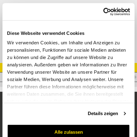
L-Einschrauber einstellbar JIC 74° AG (SAE J514) -
BSP AG O-Ring (ISO 1179-3) - JIC 74° AG (SAE J514)
Adapter AGJ -AGJ - AGR-E
Datenblatt
Diese Webseite verwendet Cookies
Wir verwenden Cookies, um Inhalte und Anzeigen zu
personalisieren, Funktionen für soziale Medien anbieten
zu können und die Zugriffe auf unsere Website zu
analysieren. Außerdem geben wir Informationen zu Ihrer
Artikel Nr.
Verwendung unserer Website an unsere Partner für
A.JM06JM06WMPE06
soziale Medien, Werbung und Analysen weiter. Unsere
Partner führen diese Informationen möglicherweise mit
weiteren Daten zusammen, die Sie ihnen bereitgestellt
haben oder die sie im Rahmen Ihrer Nutzung der Dienste
gesammelt haben.
Details zeigen
Alle zulassen