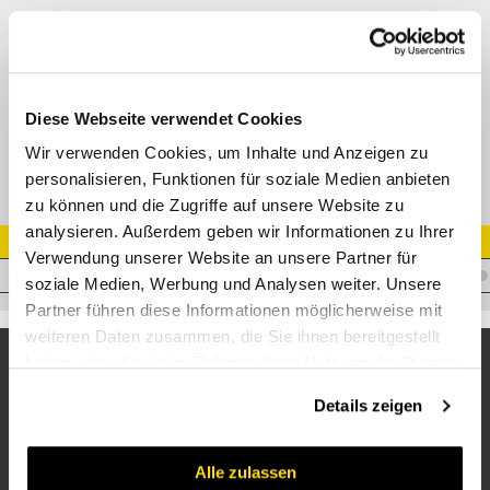
90° Verbinder JIC Konus 74° (SAE J514)
Einschrauber NPTF Konus 60° (SAE J514)
Adapter AGJ- AG NPTM 90°
Datenblatt
Diese Webseite verwendet Cookies
Wir verwenden Cookies, um Inhalte und Anzeigen zu
personalisieren, Funktionen für soziale Medien anbieten
zu können und die Zugriffe auf unsere Website zu
analysieren. Außerdem geben wir Informationen zu Ihrer
Artikel Nr.
Verwendung unserer Website an unsere Partner für
A.JM06BM0690
soziale Medien, Werbung und Analysen weiter. Unsere
Partner führen diese Informationen möglicherweise mit
weiteren Daten zusammen, die Sie ihnen bereitgestellt
haben oder die sie im Rahmen Ihrer Nutzung der Dienste
gesammelt haben.
Details zeigen
Alle zulassen