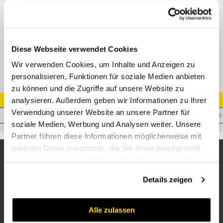
Gerader Schottverbinder JIC 74° AG (SAE J514)
Adapter AGJ - AGJ-S
Datenblatt
Diese Webseite verwendet Cookies
Wir verwenden Cookies, um Inhalte und Anzeigen zu
personalisieren, Funktionen für soziale Medien anbieten
zu können und die Zugriffe auf unsere Website zu
analysieren. Außerdem geben wir Informationen zu Ihrer
Artikel Nr.
Verwendung unserer Website an unsere Partner für
A.JM05JMS05
soziale Medien, Werbung und Analysen weiter. Unsere
Partner führen diese Informationen möglicherweise mit
weiteren Daten zusammen, die Sie ihnen bereitgestellt
haben oder die sie im Rahmen Ihrer Nutzung der Dienste
gesammelt haben.
Details zeigen
Alle zulassen