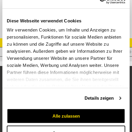
Adapter DKJ 1/2" - NPTM 3/8" Edelstahl
Diese Webseite verwendet Cookies
Wir verwenden Cookies, um Inhalte und Anzeigen zu
personalisieren, Funktionen für soziale Medien anbieten
Artikel Nr.
zu können und die Zugriffe auf unsere Website zu
analysieren. Außerdem geben wir Informationen zu Ihrer
A.JF05BM06VA
Verwendung unserer Website an unsere Partner für
soziale Medien, Werbung und Analysen weiter. Unsere
Partner führen diese Informationen möglicherweise mit
weiteren Daten zusammen, die Sie ihnen bereitgestellt
haben oder die sie im Rahmen Ihrer Nutzung der Dienste
gesammelt haben.
Details zeigen
Alle zulassen
Unternehmen