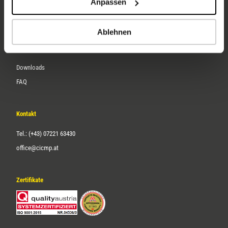
Anpassen
Über uns
Karriere
Ablehnen
Service
Downloads
FAQ
Kontakt
Tel.: (+43) 07221 63430
office@cicmp.at
Zertifikate