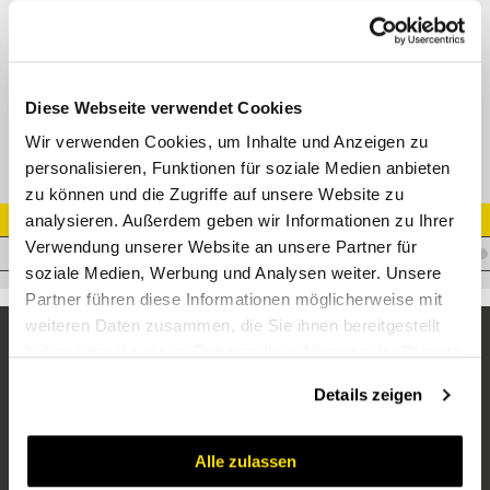
90° Verbinder NPTF 90° Konussitz (SAE J514)
Adapter AGN - AGN 90°
Datenblatt
Diese Webseite verwendet Cookies
Wir verwenden Cookies, um Inhalte und Anzeigen zu
personalisieren, Funktionen für soziale Medien anbieten
zu können und die Zugriffe auf unsere Website zu
analysieren. Außerdem geben wir Informationen zu Ihrer
Artikel Nr.
Verwendung unserer Website an unsere Partner für
A.BM06BM0690
soziale Medien, Werbung und Analysen weiter. Unsere
Partner führen diese Informationen möglicherweise mit
weiteren Daten zusammen, die Sie ihnen bereitgestellt
haben oder die sie im Rahmen Ihrer Nutzung der Dienste
gesammelt haben.
Details zeigen
Alle zulassen