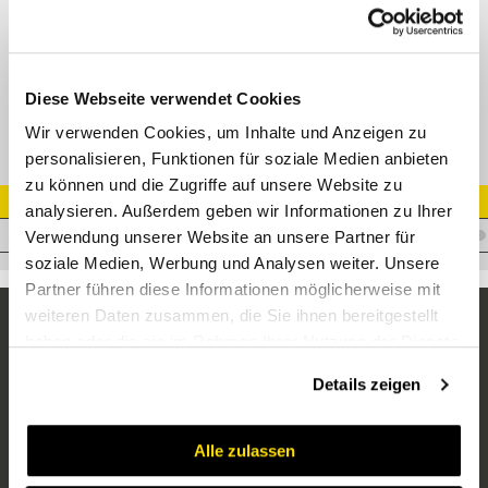
Gerader Verbinder NPSM 60° drehbar IG (SAE J514) -
Einschrauber NPTF fixiert (SAE J514)
Adapter NPT ÜM - NPT IG
Diese Webseite verwendet Cookies
Wir verwenden Cookies, um Inhalte und Anzeigen zu
personalisieren, Funktionen für soziale Medien anbieten
zu können und die Zugriffe auf unsere Website zu
Artikel Nr.
analysieren. Außerdem geben wir Informationen zu Ihrer
A.BF24BFP24
Verwendung unserer Website an unsere Partner für
soziale Medien, Werbung und Analysen weiter. Unsere
Partner führen diese Informationen möglicherweise mit
weiteren Daten zusammen, die Sie ihnen bereitgestellt
haben oder die sie im Rahmen Ihrer Nutzung der Dienste
gesammelt haben.
Details zeigen
Alle zulassen