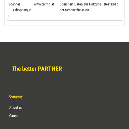
Scanner
www.cicmp.at
Speichert Daten zur Nutzung
Beständig
DB#shoppingCa
der Scannerfunktion
rt
Company
About us
Career