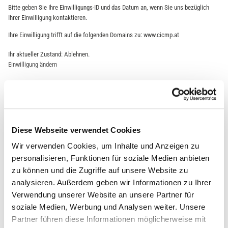
Bitte geben Sie Ihre Einwilligungs-ID und das Datum an, wenn Sie uns bezüglich
Ihrer Einwilligung kontaktieren.
Ihre Einwilligung trifft auf die folgenden Domains zu: www.cicmp.at
Ihr aktueller Zustand: Ablehnen.
Einwilligung ändern
Die Cookie-Erklärung wurde das letzte Mal am 05/07/2026 von
Cookiebot
aktualisiert:
Notwendig (6)
Notwendige Cookies helfen dabei, eine Webseite nutzbar zu machen, indem
Diese Webseite verwendet Cookies
sie Grundfunktionen wie Seitennavigation und Zugriff auf sichere Bereiche der
Wir verwenden Cookies, um Inhalte und Anzeigen zu
Webseite ermöglichen. Die Webseite kann ohne diese Cookies nicht richtig
personalisieren, Funktionen für soziale Medien anbieten
funktionieren.
zu können und die Zugriffe auf unsere Website zu
Maximale
analysieren. Außerdem geben wir Informationen zu Ihrer
Name
Anbieter
Zweck
Speicherda
Verwendung unserer Website an unsere Partner für
uer
soziale Medien, Werbung und Analysen weiter. Unsere
.AspNetCore.A
www.cicmp.at
Hilft, Cross-Site Request
Sitzung
Partner führen diese Informationen möglicherweise mit
ntiforgery.#
Forgery- (CSRF-) Angriffe zu