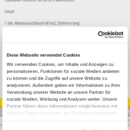
Hydraulik-Prüfkoffer für bis zu 6 Manometer
Inhalt:
1 Stk. Minimessschlauch M16x2 2000mm lang
1 Stk. Reduzierung 1/2" AG - 1/8" IG
1 Stk. Reduzierung 3/8" AG - 1/8" IG
1 Stk. Messanschluss 1/8" OR - MA3 Muffe (M16x2)
1 Stk. Messanschluss 1/4" WD - MA3 Muffe (M16x2)
1 Stk. Messanschluss MA3 Stecker (M16x2) - Manometeranschluss 1/4"
Diese Webseite verwendet Cookies
1 Stk. Messanschluss MA3 Muffe (M16x2) - Manometeranschluss 1/4"
Wir verwenden Cookies, um Inhalte und Anzeigen zu
personalisieren, Funktionen für soziale Medien anbieten
zu können und die Zugriffe auf unsere Website zu
analysieren. Außerdem geben wir Informationen zu Ihrer
Verwendung unserer Website an unsere Partner für
soziale Medien, Werbung und Analysen weiter. Unsere
Artikel Nr.
Partner führen diese Informationen möglicherweise mit
M.PRUEFKOFFER2
weiteren Daten zusammen, die Sie ihnen bereitgestellt
haben oder die sie im Rahmen Ihrer Nutzung der Dienste
M.PRUEFKOFFER2-LEER
gesammelt haben.