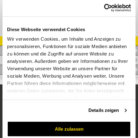
Diese Webseite verwendet Cookies
Wir verwenden Cookies, um Inhalte und Anzeigen zu
Artikel Nr.
personalisieren, Funktionen für soziale Medien anbieten
K.KMPG07
zu können und die Zugriffe auf unsere Website zu
K.KMPG11
analysieren. Außerdem geben wir Informationen zu Ihrer
Verwendung unserer Website an unsere Partner für
K.KMPG16
soziale Medien, Werbung und Analysen weiter. Unsere
Partner führen diese Informationen möglicherweise mit
weiteren Daten zusammen, die Sie ihnen bereitgestellt
haben oder die sie im Rahmen Ihrer Nutzung der Dienste
gesammelt haben.
Details zeigen
Alle zulassen