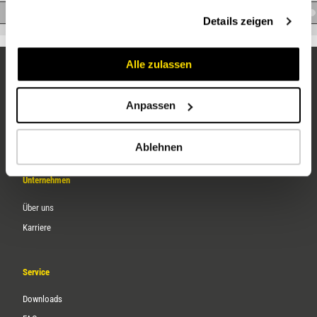
gesammelt haben.
D.HE738
Details zeigen
Alle zulassen
Anpassen
Ablehnen
Unternehmen
Über uns
Karriere
Service
Downloads