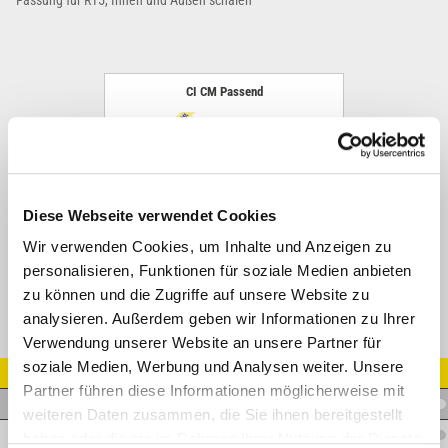
Fassung für R15, Innen und Außen schälen
CI CM Passend
Diese Webseite verwendet Cookies
Wir verwenden Cookies, um Inhalte und Anzeigen zu
personalisieren, Funktionen für soziale Medien anbieten
zu können und die Zugriffe auf unsere Website zu
analysieren. Außerdem geben wir Informationen zu Ihrer
Verwendung unserer Website an unsere Partner für
soziale Medien, Werbung und Analysen weiter. Unsere
Artikel Nr.
Partner führen diese Informationen möglicherweise mit
D.HE725
weiteren Daten zusammen, die Sie ihnen bereitgestellt
D.HE732
haben oder die sie im Rahmen Ihrer Nutzung der Dienste